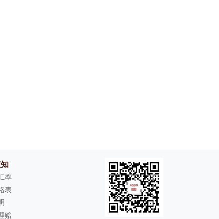
须知
D汇率
格表
明
理赔