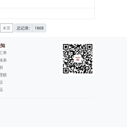
总记录:
1868
须知
D汇率
格表
明
理赔
议
品