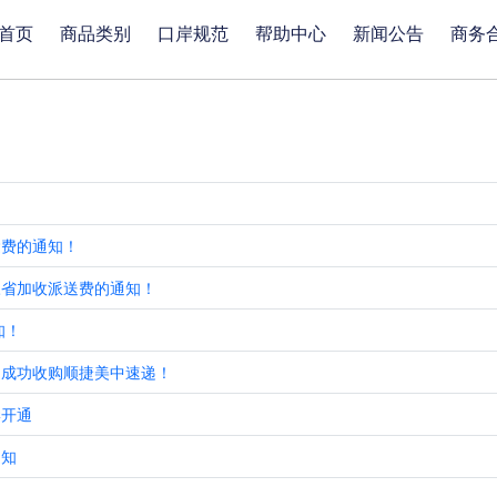
首页
商品类别
口岸规范
帮助中心
新闻公告
商务
运费的通知！
三省加收派送费的通知！
知！
递成功收购顺捷美中速递！
岸开通
通知